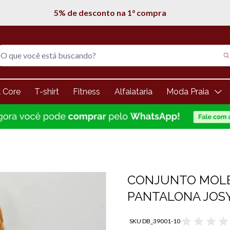
5% de desconto na 1° compra
l Core
T-shirt
Fitness
Alfaiataria
Moda Praia
CONJUNTO MOLE
PANTALONA JOS
SKU DB_39001-10