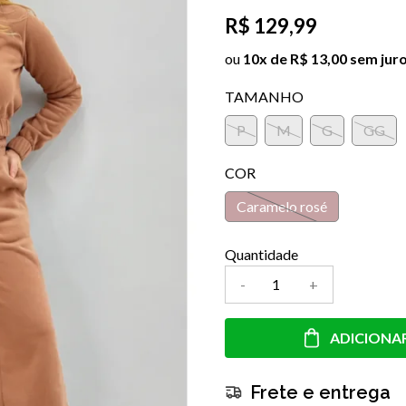
R$ 129,99
ou
10x de R$ 13,00 sem jur
TAMANHO
P
M
G
GG
COR
Caramelo rosé
Quantidade
-
+
ADICIONA
Frete e entrega