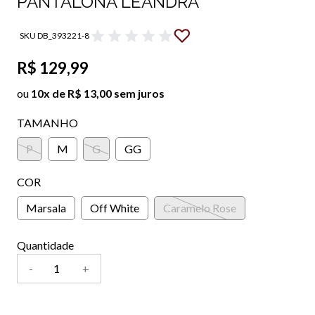
PANTALONA LEANDRA
SKU DB_393221-8
R$ 129,99
ou
10x de R$ 13,00 sem juros
TAMANHO
P
M
G
GG
COR
Marsala
Off White
Caramelo Rose
Quantidade
-
+