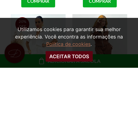
COMPRAR
COMPRAR
20%
OFF
Utilizamos cookies para garantir sua melhor
experiência. Você encontra as informações na
Política de cookies
.
ACEITAR TODOS
ADICIONAR À SACOLA
CONJUNTO CAMISA E
CONJUNTO BLUSA
CALÇA GLORINHA
COM CAPUZ E CALÇA
PANTALONA TRÊS
LISTRAS ZURY
R$ 149,99
R$ 199,99
R$ 119,99
ou
10x de R$ 20,00 sem
ou
10x de R$ 12,00 sem
juros