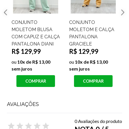
CONJUNTO
CALÇA MOLETOM
MOLETOM E CALÇA
PANTALONA FÁBIA
R$ 69,99
A
PANTALONA
GRACIELE
ou
7x de R$ 10,00 sem
R$ 129,99
juros
j
ou
10x de R$ 13,00
COMPRAR
sem juros
COMPRAR
AVALIAÇÕES
0 Avaliações do produto