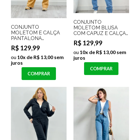
CONJUNTO
CONJUNTO
MOLETOM BLUSA
MOLETOM E CALÇA
COM CAPUZ E CALÇA
PANTALONA
FORRADO ANGELINA
R$ 129,99
GRACIELE
Cor:Azul Beb
R$ 129,99
ou
10x de R$ 13,00 sem
ou
10x de R$ 13,00 sem
juros
juros
COMPRAR
COMPRAR