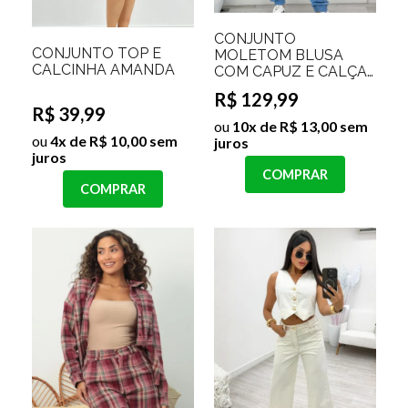
CONJUNTO
CONJUNTO TOP E
MOLETOM BLUSA
CALCINHA AMANDA
COM CAPUZ E CALÇA
FORRADO ANGELINA
R$ 129,99
Cor:Azul Beb
R$ 39,99
ou
10x de R$ 13,00 sem
ou
4x de R$ 10,00 sem
juros
juros
COMPRAR
COMPRAR