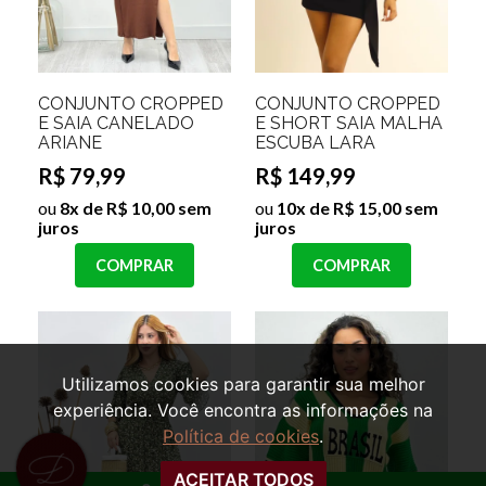
CONJUNTO CROPPED
CONJUNTO CROPPED
E SAIA CANELADO
E SHORT SAIA MALHA
ARIANE
ESCUBA LARA
R$ 79,99
R$ 149,99
ou
8x de R$ 10,00 sem
ou
10x de R$ 15,00 sem
juros
juros
COMPRAR
COMPRAR
Utilizamos cookies para garantir sua melhor
experiência. Você encontra as informações na
Política de cookies
.
ACEITAR TODOS