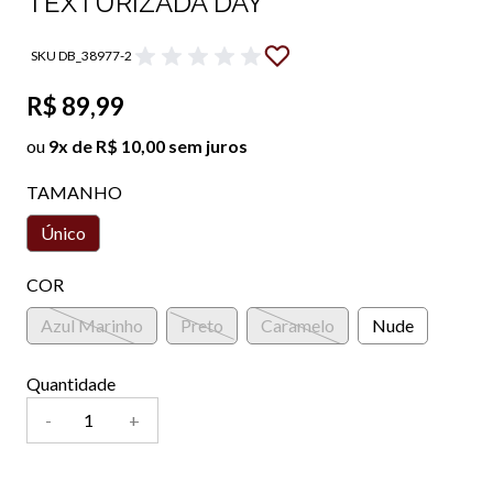
TEXTURIZADA DAY
SKU DB_38977-2
R$ 89,99
ou
9x de R$ 10,00 sem juros
TAMANHO
Único
COR
Azul Marinho
Preto
Caramelo
Nude
Quantidade
-
+