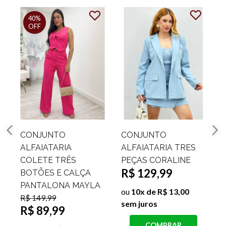
CONJUNTO ÍNTIMO
CONJUNTO
TRÊS PEÇAS ELVIRA
LANZINHA TRÊS
R$ 69,99
PEÇAS OLENCA
R$ 119,99
ou
7x de R$ 10,00 sem
juros
s
ou
10x de R$ 12,00
sem juros
COMPRAR
COMPRAR