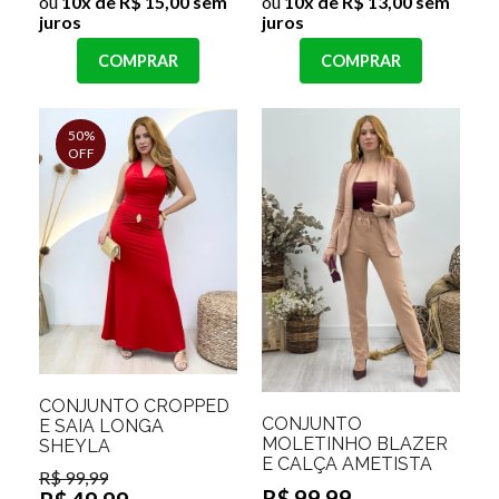
ou
10x de R$ 15,00 sem
ou
10x de R$ 13,00 sem
juros
juros
COMPRAR
COMPRAR
50%
OFF
CONJUNTO CROPPED
CONJUNTO
E SAIA LONGA
MOLETINHO BLAZER
SHEYLA
E CALÇA AMETISTA
R$ 99,99
R$ 99,99