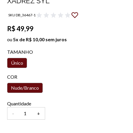
XADREZ SYL
SKU DB_36467-1
R$ 49,99
ou
5x de R$ 10,00 sem juros
TAMANHO
Único
COR
Nude/Branco
Quantidade
-
+