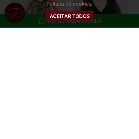
Política de cookies
.
ACEITAR TODOS
ADICIONAR À SACOLA
REGATA SLIP COM
BODY TULE MANGA
RENDA MARCELA
LONGA BERNADETE
R$ 49,99
R$ 49,99
ou
5x de R$ 10,00 sem
ou
5x de R$ 10,00 sem
juros
juros
COMPRAR
COMPRAR