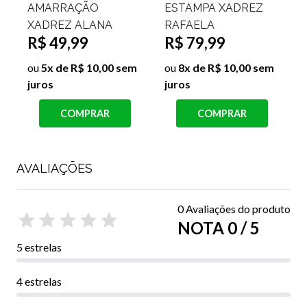
AMARRAÇÃO
ESTAMPA XADREZ
XADREZ ALANA
RAFAELA
R$ 49,99
R$ 79,99
ou
5x de R$ 10,00 sem
ou
8x de R$ 10,00 sem
juros
juros
s
COMPRAR
COMPRAR
AVALIAÇÕES
0 Avaliações do produto
NOTA 0 / 5
5 estrelas
4 estrelas