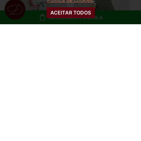
Política de cookies
.
ACEITAR TODOS
ADICIONAR À SACOLA
VESTIDO MANGA
PIJAMA TRÊS PEÇAS
LONGA FLORAL
BLUSA, CALÇA E
STEFANY
SHORTS URSINHA LIZ
R$ 139,99
R$ 79,99
ou
10x de R$ 14,00 sem
ou
8x de R$ 10,00 sem
juros
juros
COMPRAR
COMPRAR
50%
OFF