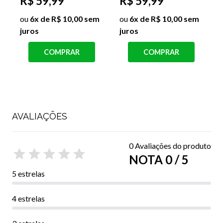
R$ 59,99
R$ 59,99
ou
6x de R$ 10,00 sem
ou
6x de R$ 10,00 sem
juros
juros
j
COMPRAR
COMPRAR
AVALIAÇÕES
0 Avaliações do produto
NOTA 0 / 5
5 estrelas
4 estrelas