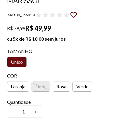
MARISSOL
SKU DB_35681-3
R$ 49,99
R$ 79,99
ou
5x de R$ 10,00 sem juros
TAMANHO
Único
COR
Laranja
Nude
Rosa
Verde
Quantidade
-
+