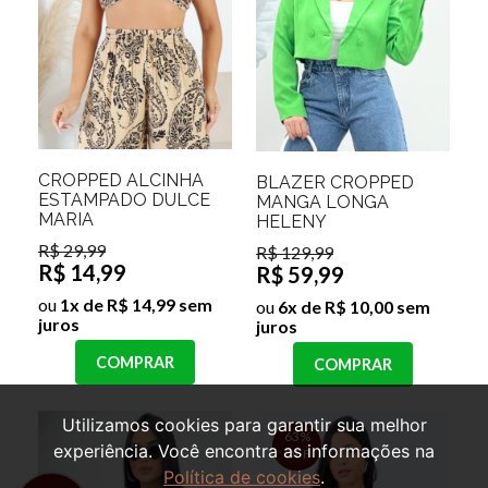
CROPPED ALCINHA
BLAZER CROPPED
ESTAMPADO DULCE
MANGA LONGA
MARIA
HELENY
R$ 29,99
R$ 129,99
R$ 14,99
R$ 59,99
ou
1x de R$ 14,99 sem
ou
6x de R$ 10,00 sem
juros
juros
COMPRAR
COMPRAR
Utilizamos cookies para garantir sua melhor
63%
experiência. Você encontra as informações na
OFF
Política de cookies
.