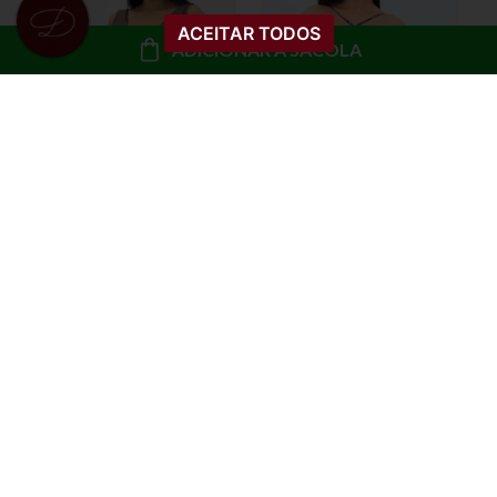
ACEITAR TODOS
ADICIONAR À SACOLA
CROPPED SUPLEX
CROPPED FRENTE
ALÇAS GIO
ÚNICA ALCINHA
ESTAMPADO LIANDRA
R$ 29,99
R$ 39,99
R$ 14,99
ou
3x de R$ 10,00 sem
juros
ou
1x de R$ 14,99 sem
juros
COMPRAR
COMPRAR