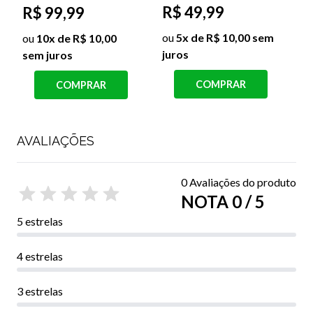
ou
2x de R$ 10,00 sem
j
R$ 49,99
juros
ou
5x de R$ 10,00 sem
COMPRAR
juros
COMPRAR
AVALIAÇÕES
0 Avaliações do produto
NOTA 0 / 5
5 estrelas
4 estrelas
3 estrelas