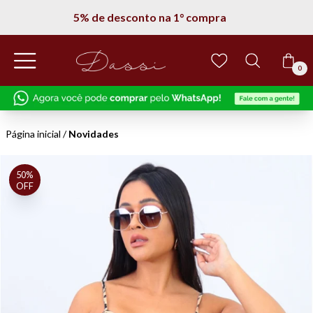
Entregamos em todo Brasil
0
Página inicial
/
Novidades
50%
OFF