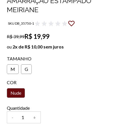
AMARRAÇÃO ESTAMPADO
MEIRIANE
SKU DB_35750-1
R$ 19,99
R$ 39,99
ou
2x de R$ 10,00 sem juros
TAMANHO
M
G
COR
Nude
Quantidade
-
+