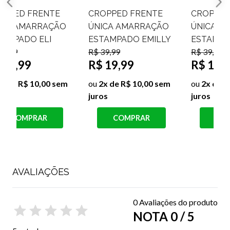
CROPPED FRENTE
CROPPED FRENTE
ÚNICA AMARRAÇÃO
ÚNICA AMARRAÇÃO
ESTAMPADO EMILLY
ESTAMPADO HEIDE
R$ 39,99
R$ 39,99
R$ 19,99
R$ 19,99
R
ou
2x de R$ 10,00 sem
ou
2x de R$ 10,00 sem
juros
juros
j
COMPRAR
COMPRAR
AVALIAÇÕES
0 Avaliações do produto
NOTA 0 / 5