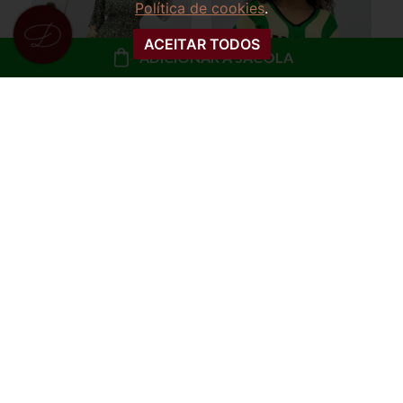
Política de cookies
.
ACEITAR TODOS
ADICIONAR À SACOLA
VESTIDO MANGA
BLUSA OVERSIZED
EVASÊ FLORAL
TRICOT MARTA
MARTINA
BRASIL
R$ 99,99
R$ 79,99
ou
10x de R$ 10,00 sem
ou
8x de R$ 10,00 sem
juros
juros
COMPRAR
COMPRAR