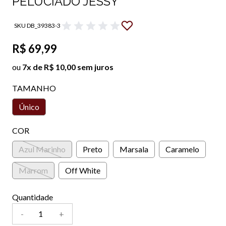
PELUCIADO JESSY
SKU DB_39383-3
R$ 69,99
ou
7x de R$ 10,00 sem juros
TAMANHO
Único
COR
Azul Marinho
Preto
Marsala
Caramelo
Marrom
Off White
Quantidade
-
+