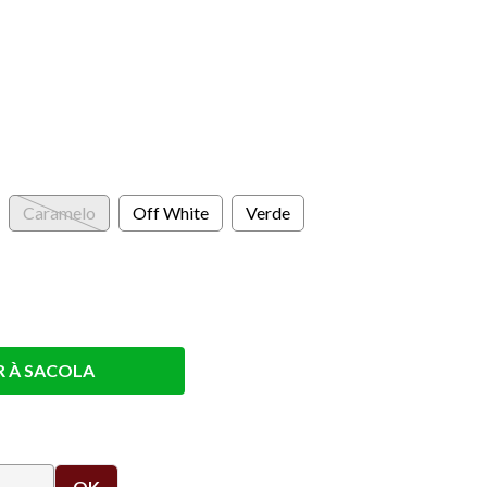
s
Caramelo
Off White
Verde
R À SACOLA