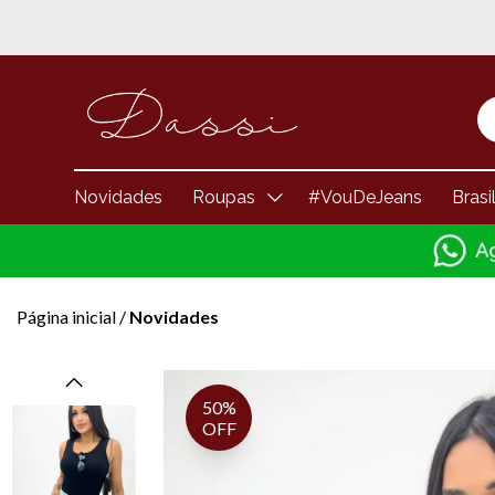
Novidades
Roupas
#VouDeJeans
Brasi
Página inicial
/
Novidades
50%
OFF