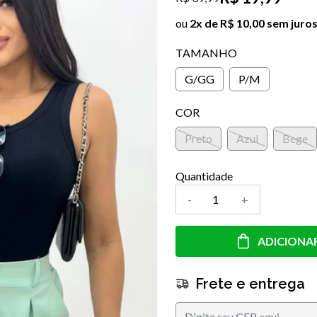
ou
2x de R$ 10,00 sem juro
TAMANHO
G/GG
P/M
COR
Preto
Azul
Bege
Quantidade
-
+
ADICIONA
Frete e entrega