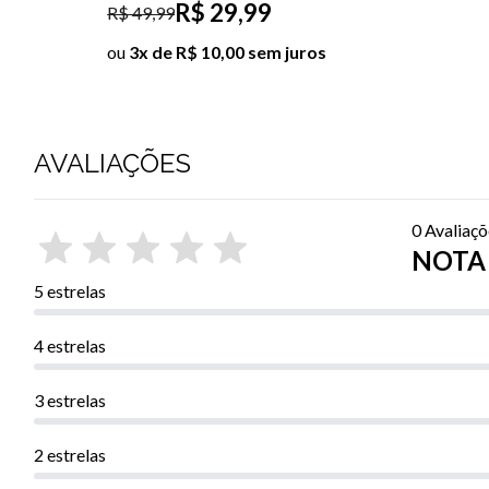
R$ 19,99
R$ 59,99
ou
2x de R$ 10,00 sem juros
AVALIAÇÕES
0 Avaliaç
NOTA 
5 estrelas
4 estrelas
3 estrelas
2 estrelas