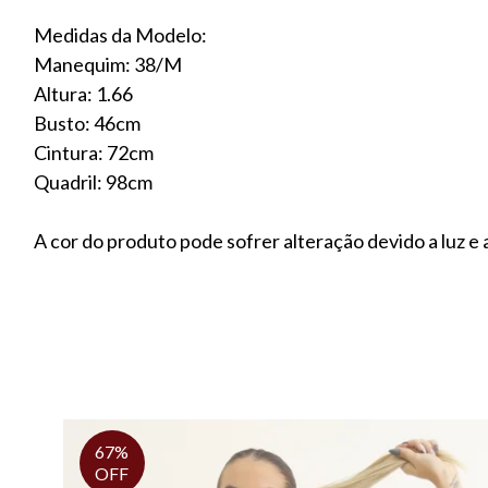
Medidas da Modelo:
Manequim: 38/M
Altura: 1.66
Busto: 46cm
Cintura: 72cm
Quadril: 98cm
A cor do produto pode sofrer alteração devido a luz e a
67%
OFF