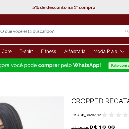
5% de desconto na 1° compra
l Core
T-shirt
Fitness
Alfaiataria
Moda Praia
CROPPED REGAT
SKU DB_38287-12
R$ 19,99
R$ 39,99