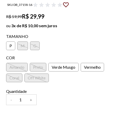
SKU DB_37158-16
R$ 29,99
R$ 59,99
ou
3x de R$ 10,00 sem juros
TAMANHO
P
M
G
COR
Amarelo
Preto
Verde Musgo
Vermelho
Coral
Off White
Quantidade
-
+