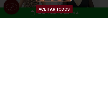
ACEITAR TODOS
ADICIONAR À SACOLA
REGATA SLIP COM
BODY TULE MANGA
RENDA MARCELA
LONGA BERNADETE
R$ 49,99
R$ 49,99
ou
5x de R$ 10,00 sem
ou
5x de R$ 10,00 sem
juros
juros
COMPRAR
COMPRAR