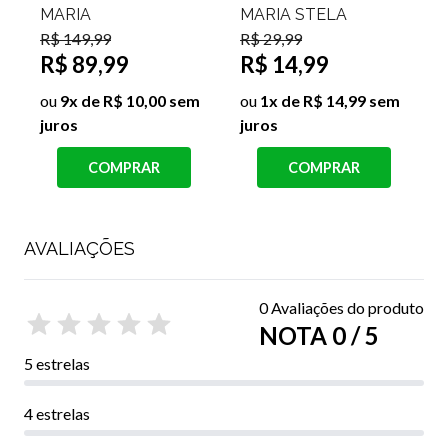
MARIA
MARIA STELA
R$ 149,99
R$ 29,99
R
R$ 89,99
R$ 14,99
ou
9x de R$ 10,00 sem
ou
1x de R$ 14,99 sem
juros
juros
j
COMPRAR
COMPRAR
AVALIAÇÕES
0 Avaliações do produto
NOTA 0 / 5
5 estrelas
4 estrelas