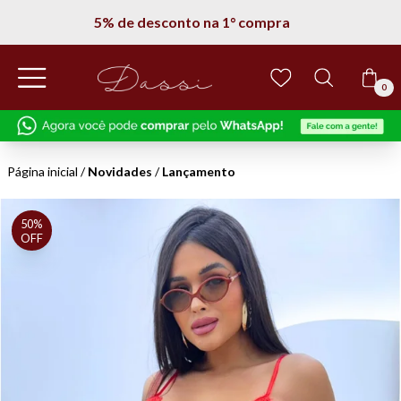
5% de desconto na 1° compra
0
Página inicial
/
Novidades
/
Lançamento
50%
OFF