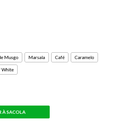
s
de Musgo
Marsala
Café
Caramelo
f White
R À SACOLA