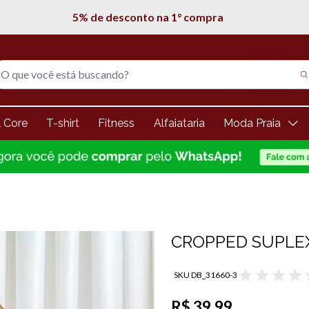
5% de desconto na 1° compra
l Core
T-shirt
Fitness
Alfaiataria
Moda Praia
CROPPED SUPLE
SKU DB_31660-3
R$ 39,99