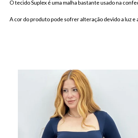
O tecido Suplex é uma malha bastante usado na confec
A cor do produto pode sofrer alteração devido a luz e a