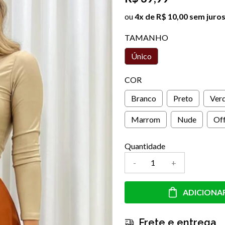
ou
4x de R$ 10,00 sem juro
TAMANHO
Único
COR
Branco
Preto
Ver
Marrom
Nude
Of
Quantidade
-
+
ADICIONA
Frete e entrega