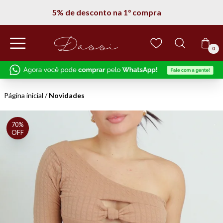
5% de desconto na 1° compra
0
Página inicial
/
Novidades
70%
OFF