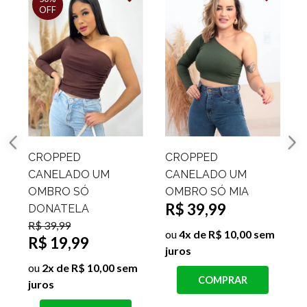
BLUSA OMBRO A
BODY OMBRO SÓ
OMBRO AGATA
VAZADO VALQUIRIA
R$ 39,99
R$ 39,99
ou
4x de R$ 10,00 sem
ou
4x de R$ 10,00 sem
juros
juros
COMPRAR
COMPRAR
s