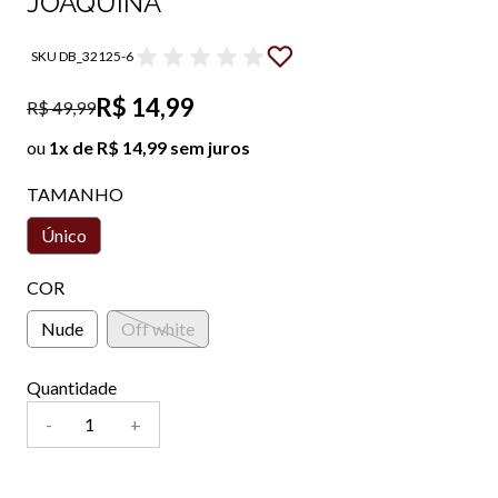
JOAQUINA
SKU DB_32125-6
R$ 14,99
R$ 49,99
ou
1x de R$ 14,99 sem juros
TAMANHO
Único
COR
Nude
Off white
Quantidade
-
+