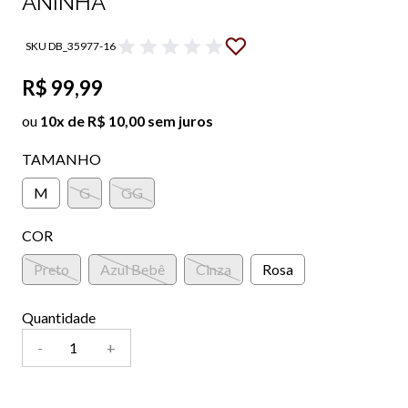
ANINHA
SKU DB_35977-16
R$ 99,99
ou
10x de R$ 10,00 sem juros
TAMANHO
M
G
GG
COR
Preto
Azul Bebê
Cinza
Rosa
Quantidade
-
+