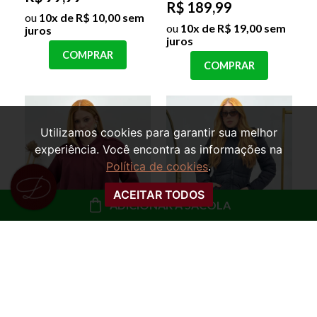
R$ 189,99
ou
10x de R$ 10,00 sem
ou
10x de R$ 19,00 sem
juros
juros
COMPRAR
COMPRAR
Utilizamos cookies para garantir sua melhor
experiência. Você encontra as informações na
Política de cookies
.
ACEITAR TODOS
ADICIONAR À SACOLA
JAQUETA BOMBER
JAQUETA PUFFER
ARIADNE
ALONGADA HEBE
Cor:Marsala;Tamanho:M