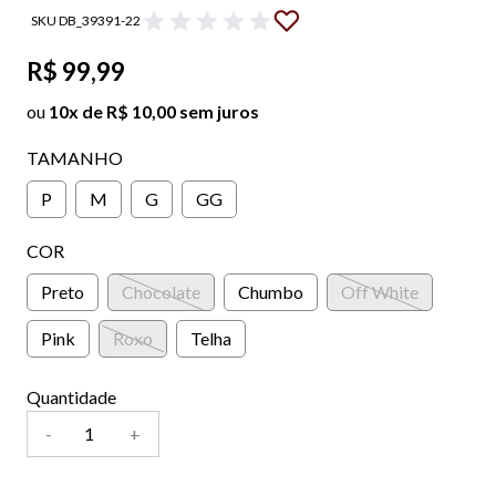
SKU DB_39391-22
R$ 99,99
ou
10x de R$ 10,00 sem juros
TAMANHO
P
M
G
GG
COR
Preto
Chocolate
Chumbo
Off White
Pink
Roxo
Telha
Quantidade
-
+