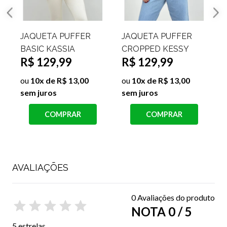
JAQUETA JEANS
JAQUETA
CROPPED CAROLINA
MICROFIBRA
R$ 119,99
JOSIANE
R$ 99,99
ou
10x de R$ 12,00
sem juros
s
ou
10x de R$ 10,00
sem juros
COMPRAR
COMPRAR
AVALIAÇÕES
0 Avaliações do produto
NOTA 0 / 5
5 estrelas