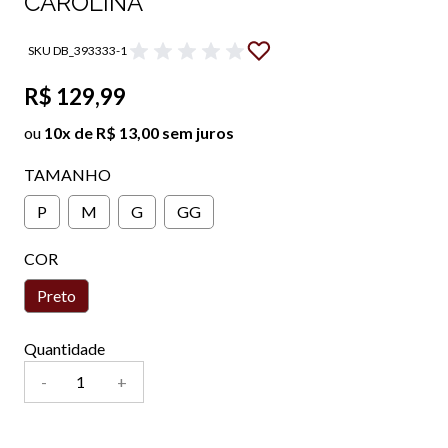
CAROLINA
SKU DB_393333-1
R$ 129,99
ou
10x de R$ 13,00 sem juros
TAMANHO
P
M
G
GG
COR
Preto
Quantidade
-
+