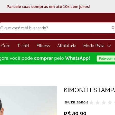
5% de desconto na 1° compra
l Core
T-shirt
Fitness
Alfaiataria
Moda Praia
KIMONO ESTAMP
SKU DB_38485-1
R$ 49,99