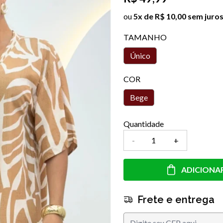
ou
5x de R$ 10,00 sem juro
TAMANHO
Único
COR
Bege
Quantidade
-
+
ADICIONA
Frete e entrega