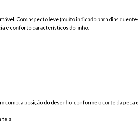
ortável. Com aspecto leve (muito indicado para dias quent
a e conforto característicos do linho.
m como, a posição do desenho conforme o corte da peça 
 tela.