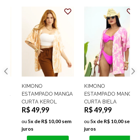
KIMONO
KIMONO
A
ESTAMPADO MANGA
ESTAMPADO MANGA
CURTA KEROL
CURTA BIELA
C
R$ 49,99
R$ 49,99
ou
5x de R$ 10,00 sem
ou
5x de R$ 10,00 sem
o
juros
juros
j