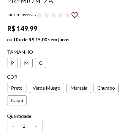
PREMIUM IZA
SKU DB_39229-8
R$ 149,99
ou
10x de R$ 15,00 sem juros
TAMANHO
P
M
G
COR
Preto
Verde Musgo
Marsala
Chumbo
Caqui
Quantidade
-
+