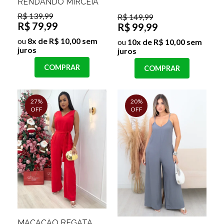
RENDANDO MIRCEÌA
R$ 139,99
R$ 149,99
R$ 79,99
R$ 99,99
ou
8x de R$ 10,00 sem
ou
10x de R$ 10,00 sem
juros
juros
COMPRAR
COMPRAR
27%
20%
OFF
OFF
MACACÃO REGATA