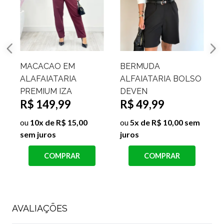
MACACAO EM
BERMUDA
ALAFAIATARIA
ALFAIATARIA BOLSO
PREMIUM IZA
DEVEN
R$ 149,99
R$ 49,99
R
ou
10x de R$ 15,00
ou
5x de R$ 10,00 sem
sem juros
juros
j
COMPRAR
COMPRAR
AVALIAÇÕES