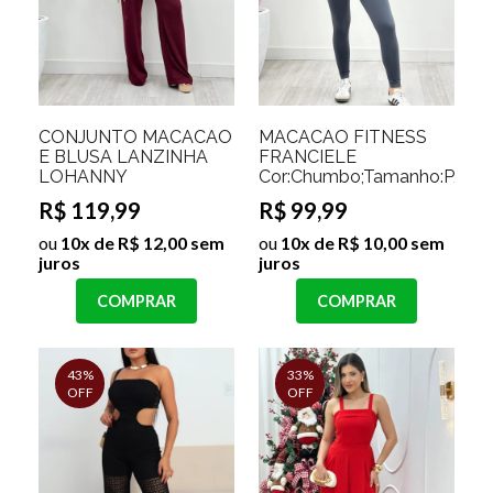
CONJUNTO MACACÃO
MACACÃO FITNESS
E BLUSA LANZINHA
FRANCIELE
LOHANNY
Cor:Chumbo;Tamanho:P/M
R$ 119,99
R$ 99,99
ou
10x de R$ 12,00 sem
ou
10x de R$ 10,00 sem
juros
juros
COMPRAR
COMPRAR
43%
33%
OFF
OFF