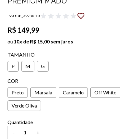
PREMIUM MADU
SKU DB_39230-10
R$ 149,99
ou
10x de R$ 15,00 sem juros
TAMANHO
P
M
G
COR
Preto
Marsala
Caramelo
Off White
Verde Oliva
Quantidade
-
+