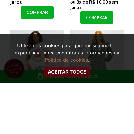
ou
3x de R$ 10,00 sem
juros
juros
COMPRAR
COMPRAR
Utilizamos cookies para garantir sua melhor
experiência. Você encontra as informações na
Política de cookies
.
ACEITAR TODOS
ADICIONAR À SACOLA
VESTIDO MANGA
PIJAMA TRÊS PEÇAS
LONGA FLORAL
BLUSA, CALÇA E
STEFANY
SHORTS URSINHA LIZ
R$ 139,99