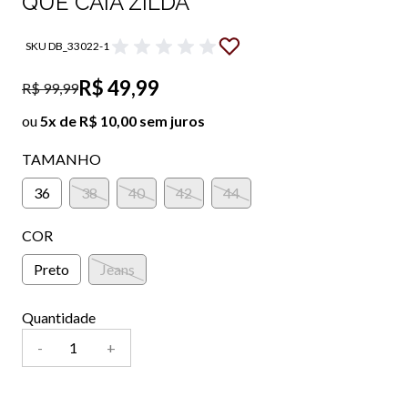
QUE CAIA ZILDA
SKU DB_33022-1
R$ 49,99
R$ 99,99
ou
5x de R$ 10,00 sem juros
TAMANHO
36
38
40
42
44
COR
Preto
Jeans
Quantidade
-
+