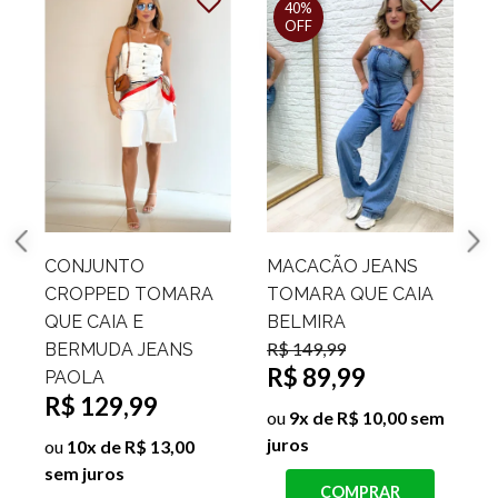
40%
OFF
CONJUNTO
MACACÃO JEANS
CROPPED TOMARA
TOMARA QUE CAIA
QUE CAIA E
BELMIRA
R$ 149,99
R
BERMUDA JEANS
R$ 89,99
PAOLA
R$ 129,99
ou
9x de R$ 10,00 sem
juros
s
ou
10x de R$ 13,00
sem juros
COMPRAR