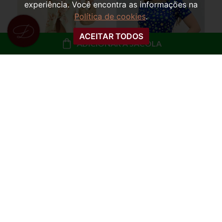
experiência. Você encontra as informações na
Política de cookies
.
ACEITAR TODOS
ADICIONAR À SACOLA
SAIA MIDI ENVELOPE
BLUSA ESTAMPADA
ESTAMPADA HELÔ
STAR BRASIL
R$ 49,99
R$ 39,99
R$ 29,99
ou
4x de R$ 10,00 sem
ou
3x de R$ 10,00 sem
juros
juros
COMPRAR
COMPRAR
50%
OFF