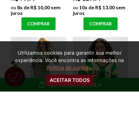
ou
8x de R$ 10,00 sem
ou
10x de R$ 13,00 sem
juros
juros
COMPRAR
COMPRAR
Utilizamos cookies para garantir sua melhor
experiência. Você encontra as informações na
Política de cookies
.
ACEITAR TODOS
ADICIONAR À SACOLA
VESTIDO MANGA
BLUSA OVERSIZED
EVASÊ FLORAL
TRICOT MARTA
MARTINA
BRASIL