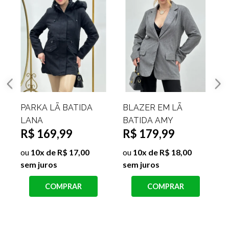
BLAZER EM LÃ
CONJUNTO LÃ
BATIDA AMY
BATIDA BLAZER E
R$ 179,99
R
SHORT ÁUSTRIA
R$ 189,99
ou
10x de R$ 18,00
sem juros
ou
10x de R$ 19,00
s
sem juros
COMPRAR
COMPRAR