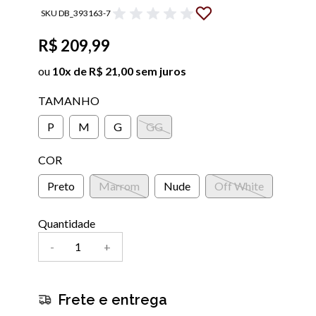
SKU DB_393163-7
R$ 209,99
ou
10x de R$ 21,00 sem juros
TAMANHO
P
M
G
GG
COR
Preto
Marrom
Nude
Off White
Quantidade
-
+
Frete e entrega