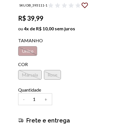
SKU DB_393111-1
R$ 39,99
ou
4x de R$ 10,00 sem juros
TAMANHO
Único
COR
Marsala
Rose
Quantidade
-
+
Frete e entrega