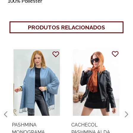
100% Poliéster
PRODUTOS RELACIONADOS
ASHMINA
CACHECOL
CACHE
MONOGRAMA
PASHMINA ALDA
PASHM