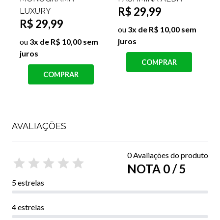
R$ 29,99
UXURY
ESTAM
$ 29,99
R$ 29
ou
3x de R$ 10,00 sem
juros
u
3x de R$ 10,00 sem
ou
3x de
uros
juros
COMPRAR
COMPRAR
C
AVALIAÇÕES
0 Avaliações do produto
NOTA 0 / 5
5 estrelas
4 estrelas