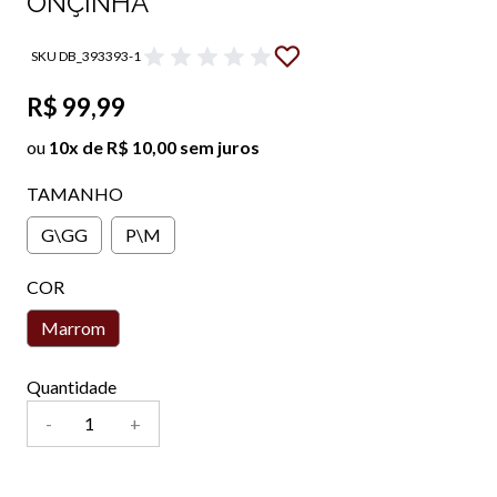
ONÇINHA
SKU DB_393393-1
R$ 99,99
ou
10x de R$ 10,00 sem juros
TAMANHO
G\GG
P\M
COR
Marrom
Quantidade
-
+