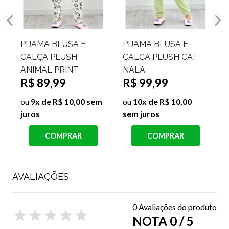
PIJAMA BLUSA COM
PIJAMA BLUSA COM
CAPUZ E CALÇA
CAPUZ E CALÇA
PLUSH SWEET
PLUSH TAILA
R$ 129,99
R$ 129,99
ou
10x de R$ 13,00
ou
10x de R$ 13,00
sem juros
sem juros
s
COMPRAR
COMPRAR
AVALIAÇÕES
0 Avaliações do produto
NOTA 0 / 5