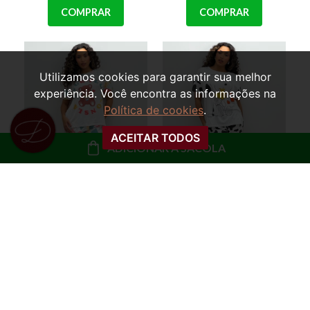
COMPRAR
COMPRAR
Utilizamos cookies para garantir sua melhor
experiência. Você encontra as informações na
Política de cookies
.
ACEITAR TODOS
ADICIONAR À SACOLA
PIJAMA TRÊS PEÇAS
PIJAMA TRÊS PEÇAS
BLUSA, CALÇA E
BLUSA, CALÇA E
SHORTS URSINHA LIZ
SHORTS SNOOPY
R$ 79,99
R$ 79,99
ou
8x de R$ 10,00 sem
ou
8x de R$ 10,00 sem