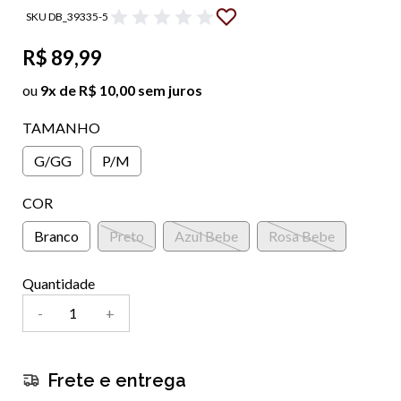
SKU DB_39335-5
R$ 89,99
ou
9x de R$ 10,00 sem juros
TAMANHO
G/GG
P/M
COR
Branco
Preto
Azul Bebe
Rosa Bebe
Quantidade
-
+
Frete e entrega