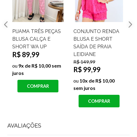
PIJAMA TRÊS PEÇAS
CONJUNTO RENDA
BLUSA CALÇA E
BLUSA E SHORT
SHORT WA UP
SAÍDA DE PRAIA
R$ 89,99
LEIDIANE
R$ 149,99
ou
9x de R$ 10,00 sem
R$ 99,99
juros
s
ou
10x de R$ 10,00
COMPRAR
sem juros
COMPRAR
AVALIAÇÕES