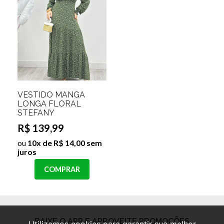
VESTIDO MANGA
JAQUETA BOMBER
LONGA FLORAL
COLLEGE JAMILY
STEFANY
Cor:Rosa
Bebe;Tamanho:M
R$ 139,99
R$ 129,99
ou
10x de R$ 14,00 sem
ou
10x de R$ 13,00 sem
juros
juros
COMPRAR
COMPRAR