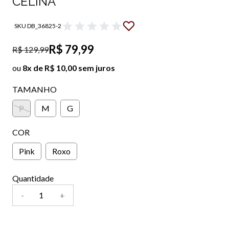
CELINA
SKU DB_36825-2
R$ 79,99
R$ 129,99
ou
8x de R$ 10,00 sem juros
TAMANHO
P
M
G
COR
Pink
Roxo
Quantidade
-
+