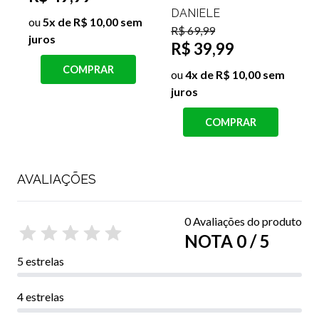
R$ 109,99
R$ 129,99
R
R$ 79,99
ou
10x de R$ 11,00
sem juros
ou
8x de R$ 10,00 sem
juros
j
COMPRAR
COMPRAR
AVALIAÇÕES
0 Avaliações do produto
NOTA 0 / 5
5 estrelas
4 estrelas