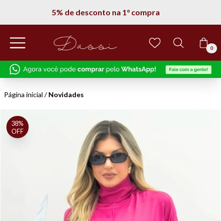
Entregamos em todo Brasil
0
Página inicial
/
Novidades
38%
OFF