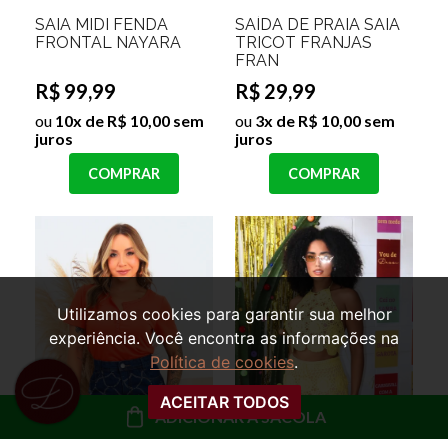
SAIA MIDI FENDA
SAÍDA DE PRAIA SAIA
FRONTAL NAYARA
TRICOT FRANJAS
FRAN
R$ 99,99
R$ 29,99
ou
10x de R$ 10,00 sem
ou
3x de R$ 10,00 sem
juros
juros
COMPRAR
COMPRAR
Utilizamos cookies para garantir sua melhor
experiência. Você encontra as informações na
Política de cookies
.
ACEITAR TODOS
ADICIONAR À SACOLA