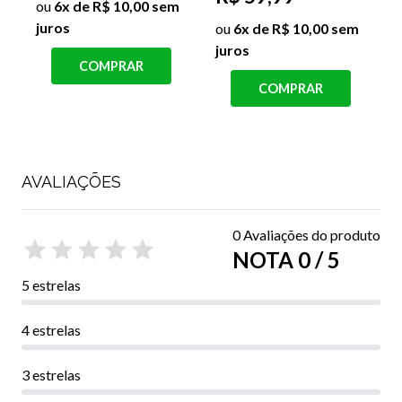
R$ 69,99
j
ou
10x de R$ 10,00
ou
7x de R$ 10,00 sem
sem juros
juros
COMPRAR
COMPRAR
AVALIAÇÕES
0 Avaliações do produto
NOTA 0 / 5
5 estrelas
4 estrelas
3 estrelas