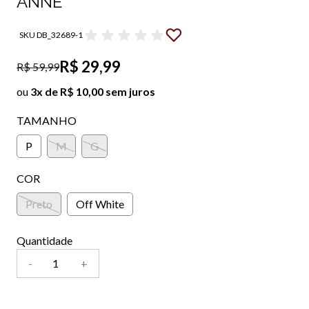
ANNE
SKU DB_32689-1
R$ 29,99
R$ 59,99
ou
3x de R$ 10,00 sem juros
TAMANHO
P
M
G
COR
Preto
Off White
Quantidade
-
+