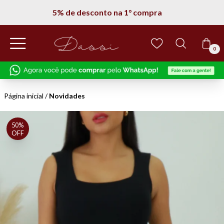
Entregamos em todo Brasil
0
Página inicial
/
Novidades
50%
OFF