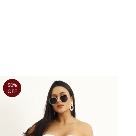
.
50%
OFF