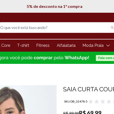
Entregamos em todo Brasil
l Core
T-shirt
Fitness
Alfaiataria
Moda Praia
SAIA CURTA COU
SKU DB_32478-5
R$ 69,99
R$ 99,99