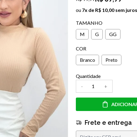
ou
7x de R$ 10,00 sem juro
TAMANHO
M
G
GG
COR
Branco
Preto
Quantidade
-
+
ADICIONA
Frete e entrega