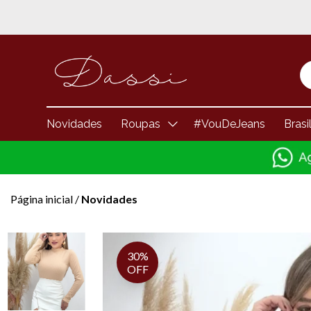
Novidades
Roupas
#VouDeJeans
Brasi
Página inicial
/
Novidades
30%
OFF