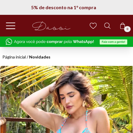
5% de desconto na 1° compra
0
Página inicial
/
Novidades