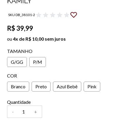
KAMILY
SKU DB_38101-2
R$ 39,99
ou
4x de R$ 10,00 sem juros
TAMANHO
G/GG
P/M
COR
Branco
Preto
Azul Bebê
Pink
Quantidade
-
+