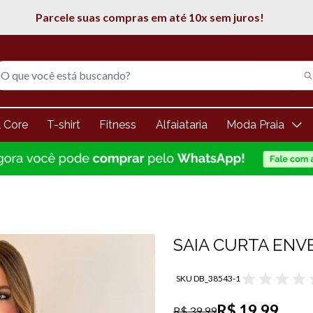
5% de desconto na 1° compra
l Core
T-shirt
Fitness
Alfaiataria
Moda Praia
SAIA CURTA ENV
SKU DB_38543-1
R$ 19,99
R$ 39,99