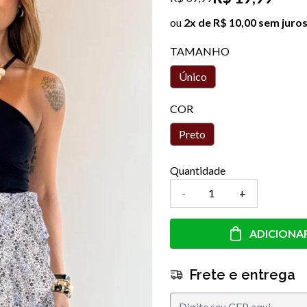
ou
2x de R$ 10,00 sem juro
TAMANHO
Único
COR
Preto
Quantidade
-
+
ADICIONA
Frete e entrega