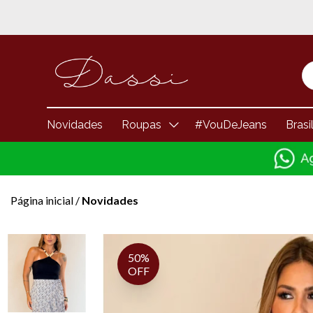
Novidades
Roupas
#VouDeJeans
Brasi
Página inicial
/
Novidades
50%
OFF