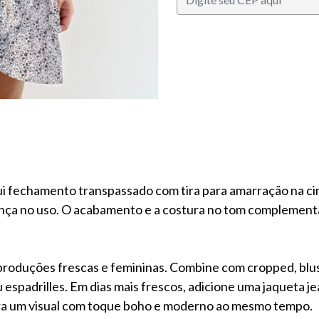
i fechamento transpassado com tira para amarração na ci
rança no uso. O acabamento e a costura no tom complement
oduções frescas e femininas. Combine com cropped, blusas 
u espadrilles. Em dias mais frescos, adicione uma jaqueta j
para um visual com toque boho e moderno ao mesmo tempo.