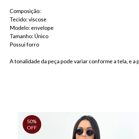
Composição:
Tecido: viscose
Modelo: envelope
Tamanho: Único
Possui forro
A tonalidade da peça pode variar conforme a tela, e 
50%
OFF