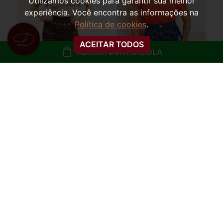
Utilizamos cookies para garantir sua melhor
experiência. Você encontra as informações na
Política de cookies
.
ACEITAR TODOS
ADICIONAR À SACOLA
SAÍDA DE PRAIA SAIA
SAIA CURTA JEANS
TRICOT FRANJAS
STRASS DETHE
FRAN
R$ 29,99
R$ 79,99
ou
3x de R$ 10,00 sem
ou
8x de R$ 10,00 sem
juros
juros
COMPRAR
COMPRAR
67%
OFF