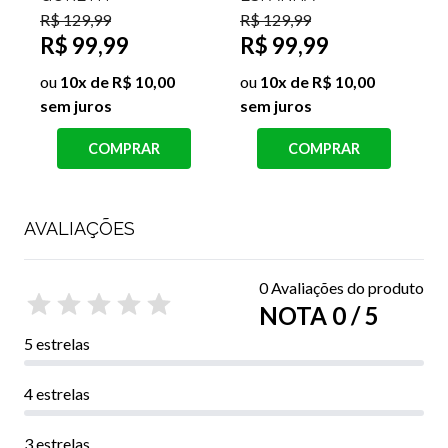
R$ 129,99
R$ 129,99
R$ 99,99
R$ 99,99
ou
10x de R$ 10,00
ou
10x de R$ 10,00
s
sem juros
sem juros
COMPRAR
COMPRAR
AVALIAÇÕES
0 Avaliações do produto
NOTA 0 / 5
5 estrelas
4 estrelas
3 estrelas