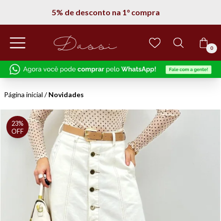
5% de desconto na 1° compra
0
Página inicial
/
Novidades
23%
OFF