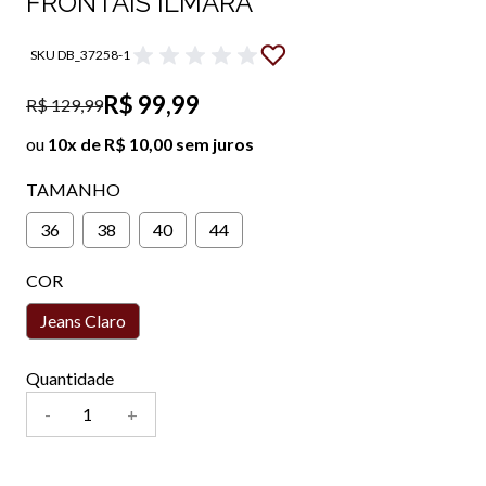
FRONTAIS ILMARA
SKU DB_37258-1
R$ 99,99
R$ 129,99
ou
10x de R$ 10,00 sem juros
TAMANHO
36
38
40
44
COR
Jeans Claro
Quantidade
-
+