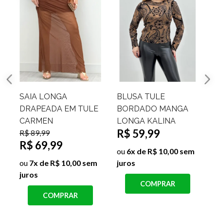
BLUSA TULE
BODY TULE MANGA
B
E
BORDADO MANGA
LONGA BERNADETE
L
R$ 49,99
LONGA KALINA
Ta
R$ 59,99
R$
ou
5x de R$ 10,00 sem
R
juros
ou
6x de R$ 10,00 sem
juros
o
COMPRAR
ju
COMPRAR