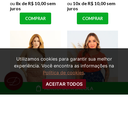
ou
8x de R$ 10,00 sem
ou
10x de R$ 10,00 sem
juros
juros
COMPRAR
COMPRAR
Utilizamos cookies para garantir sua melhor
experiência. Você encontra as informações na
Política de cookies
.
ACEITAR TODOS
ADICIONAR À SACOLA
SAÍDA DE PRAIA SAIA
SAIA CURTA JEANS
TRICOT FRANJAS
STRASS DETHE
FRAN
R$ 29,99
R$ 79,99