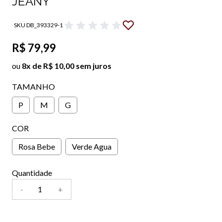
JEANY
SKU DB_393329-1
R$ 79,99
ou
8x de R$ 10,00 sem juros
TAMANHO
P
M
G
COR
Rosa Bebe
Verde Agua
Quantidade
-
+