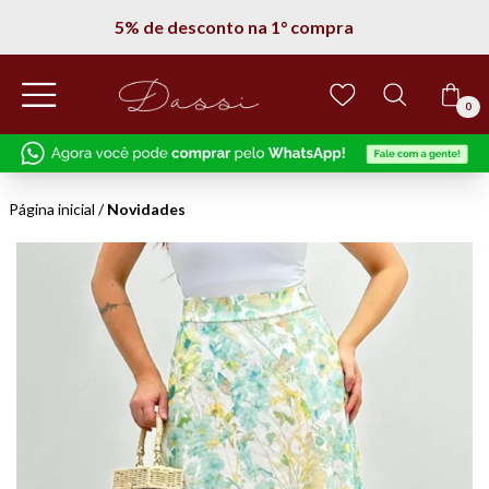
5% de desconto na 1° compra
0
Página inicial
/
Novidades