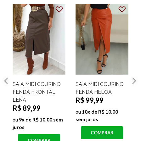
SAIA MIDI COURINO
SAIA MIDI COURINO
FENDA FRONTAL
FENDA HELOÁ
R$ 99,99
LENA
R$ 89,99
ou
10x de R$ 10,00
sem juros
ou
9x de R$ 10,00 sem
juros
s
COMPRAR
COMPRAR