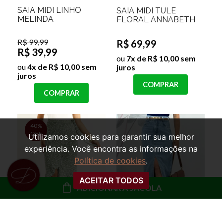
SAIA MIDI LINHO
SAIA MIDI TULE
MELINDA
FLORAL ANNABETH
R$ 99,99
R$ 69,99
R$ 39,99
ou
7x de R$ 10,00 sem
ou
4x de R$ 10,00 sem
juros
juros
COMPRAR
COMPRAR
40%
OFF
Utilizamos cookies para garantir sua melhor
experiência. Você encontra as informações na
Política de cookies
.
ACEITAR TODOS
ADICIONAR À SACOLA