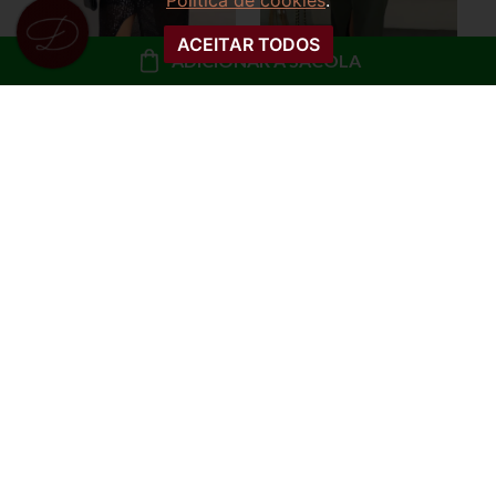
Política de cookies
.
ACEITAR TODOS
ADICIONAR À SACOLA
SAIA MIDI DRAPEADA
SAIA MIDI COURINO
PAETÊ MONIQUE
FENDA HELOÁ
R$ 99,99
R$ 99,99
ou
10x de R$ 10,00 sem
ou
10x de R$ 10,00 sem
juros
juros
COMPRAR
COMPRAR
30%
OFF