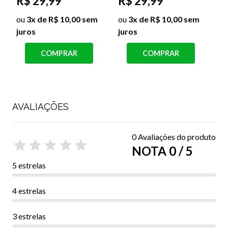
R$ 29,99
R$ 29,99
R
ou
3x de R$ 10,00 sem
ou
3x de R$ 10,00 sem
juros
juros
j
COMPRAR
COMPRAR
AVALIAÇÕES
0 Avaliações do produto
NOTA 0 / 5
5 estrelas
4 estrelas
3 estrelas