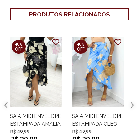
PRODUTOS RELACIONADOS
40%
40%
OFF
OFF
E
SAIA MIDI ENVELOPE
SAIA MIDI ENVELOPE
A
ESTAMPADA CLÉO
ESTAMPADA DALYLA
R$ 49,99
R$ 49,99