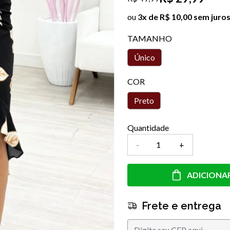
ou
3x de R$ 10,00 sem juro
TAMANHO
Único
COR
Preto
Quantidade
-
+
ADICIONA
Frete e entrega