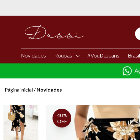
Novidades
Roupas
#VouDeJeans
Brasi
Página inicial
/
Novidades
40%
OFF