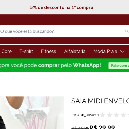
Entregamos em todo Brasil
l Core
T-shirt
Fitness
Alfaiataria
Moda Praia
SAIA MIDI ENVE
SKU DB_38509-1
R$ 29,99
R$ 49,99