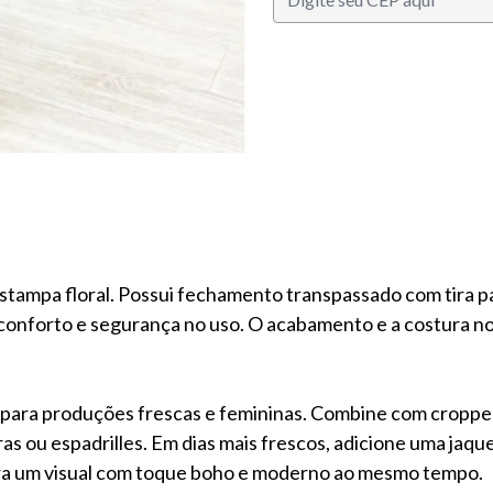
tampa floral. Possui fechamento transpassado com tira pa
o conforto e segurança no uso. O acabamento e a costura 
para produções frescas e femininas. Combine com cropped, 
iras ou espadrilles. Em dias mais frescos, adicione uma jaq
para um visual com toque boho e moderno ao mesmo tempo.