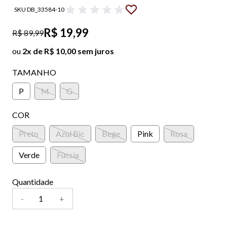
SKU DB_33584-10
R$ 19,99
R$ 89,99
ou
2x de R$ 10,00 sem juros
TAMANHO
P
M
G
COR
Preto
Azul Bic
Bege
Pink
Rosa
Verde
Fúcsia
Quantidade
-
+