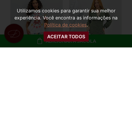
Utilizamos cookies para garantir sua melhor
experiência. Você encontra as informações na
Política de cookies
.
ACEITAR TODOS
ADICIONAR À SACOLA
VESTIDO MANGA
PIJAMA TRÊS PEÇAS
LONGA FLORAL
BLUSA, CALÇA E
STEFANY
SHORTS URSINHA LIZ
R$ 139,99
R$ 79,99
ou
10x de R$ 14,00 sem
ou
8x de R$ 10,00 sem
juros
juros
COMPRAR
COMPRAR