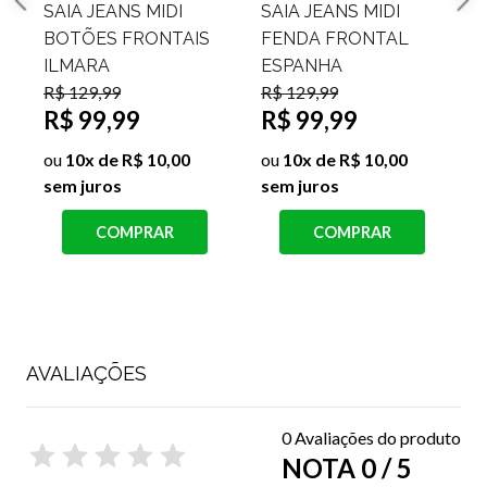
SAIA MIDI LINHO
CONJUNTO
MELINDA
CROPPED E SAIA
R$ 99,99
MIDI DRAPEADA
R$ 39,99
R
LATERAL CANELADO
FLOR
ou
4x de R$ 10,00 sem
R$ 99,99
juros
R$ 69,99
s
COMPRAR
ou
7x de R$ 10,00 sem
juros
COMPRAR
AVALIAÇÕES
0 Avaliações do produto
NOTA 0 / 5