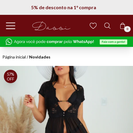
5% de desconto na 1° compra
0
Página inicial
/
Novidades
57%
OFF