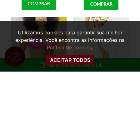
COMPRAR
COMPRAR
Utilizamos cookies para garantir sua melhor
experiência. Você encontra as informações na
Política de cookies
.
ACEITAR TODOS
ADICIONAR À SACOLA
CONJUNTO BIQUINI E
SAIA SÁIDA DE PRAIA
SAIA SAÍDA DE PRAIA
DETALHADA
CALISTA
AMARRAÇÃO VIVIANE
R$ 99,99
R$ 29,99
ou
10x de R$ 10,00 sem
ou
3x de R$ 10,00 sem
juros
juros