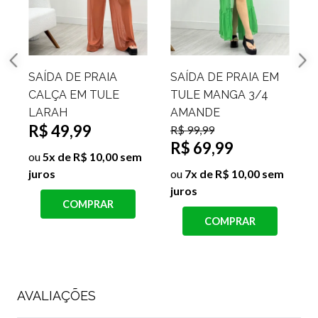
SAÍDA DE PRAIA EM
SAÍDA DE PRAIA
TULE MANGA 3/4
LONGA TULE CINTO
R$ 39,99
AMANDE
R$ 9,99
R$ 99,99
R$ 69,99
ou
1x de R$ 9,99 sem
j
juros
ou
7x de R$ 10,00 sem
juros
COMPRAR
COMPRAR
AVALIAÇÕES