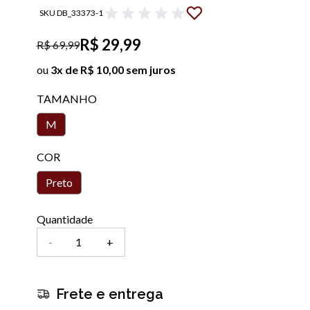
SKU DB_33373-1
R$ 29,99
R$ 69,99
ou
3x de R$ 10,00 sem juros
TAMANHO
M
COR
Preto
Quantidade
-
+
Frete e entrega