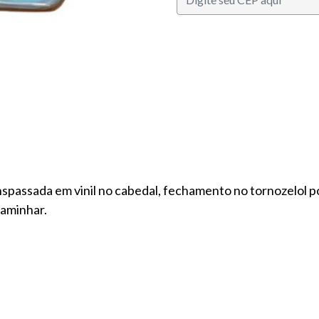
nspassada em vinil no cabedal, fechamento no tornozelol por 
caminhar.