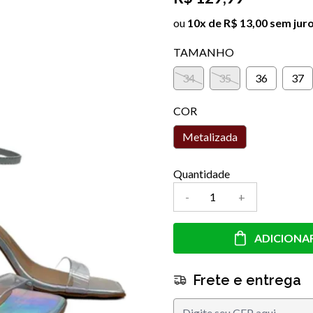
ou
10x de R$ 13,00 sem jur
TAMANHO
34
35
36
37
COR
Metalizada
Quantidade
-
+
ADICIONA
Frete e entrega