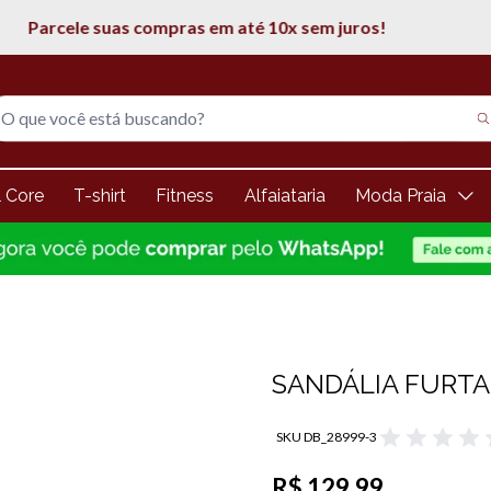
5% de desconto na 1° compra
l Core
T-shirt
Fitness
Alfaiataria
Moda Praia
SANDÁLIA FURTA 
SKU DB_28999-3
R$ 129,99