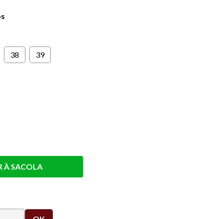
os
38
39
R À SACOLA