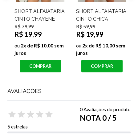
A
SHORT ALFAIATARIA
SHORT ALFAIATARIA
CINTO ANA
CINTO CHAYENE
R$ 79,99
R
CAROLINA
R$ 19,99
R$ 59,99
ou
2x de R$ 10,00 sem
ou
6x de R$ 10,00 sem
juros
j
juros
COMPRAR
COMPRAR
AVALIAÇÕES
0 Avaliações do produto
NOTA 0 / 5
5 estrelas