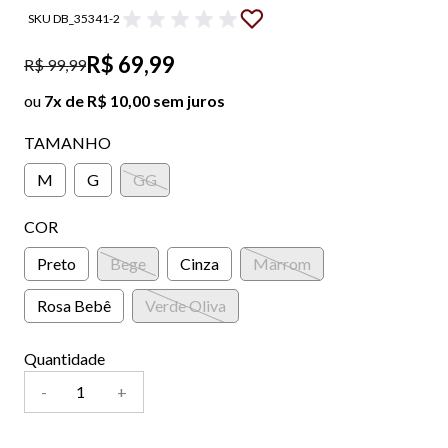
SKU DB_35341-2
R$ 69,99
R$ 99,99
ou
7x de R$ 10,00 sem juros
TAMANHO
M
G
GG
COR
Preto
Bege
Cinza
Marrom
Rosa Bebê
Verde Oliva
Quantidade
-
+