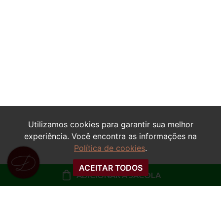
VESTIDO MANGA
CALÇA JEANS MOM
EVASÊ FLORAL
JAMILA
MARTINA
Utilizamos cookies para garantir sua melhor
R$ 99,99
experiência. Você encontra as informações na
R$ 129,99
Política de cookies
.
ou
10x de R$ 10,00 sem
ou
10x de R$ 13,00 sem
juros
juros
ACEITAR TODOS
ADICIONAR À SACOLA
COMPRAR
COMPRAR