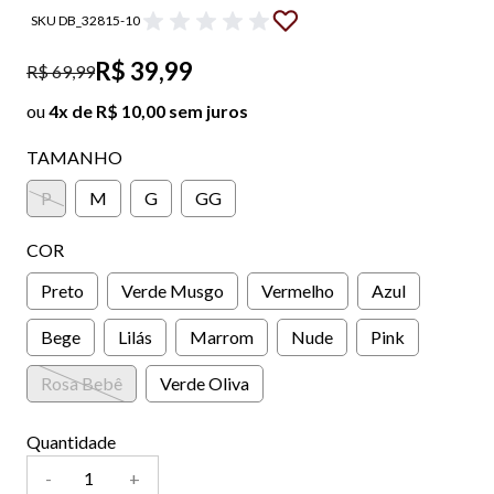
SKU DB_32815-10
R$ 39,99
R$ 69,99
ou
4x de R$ 10,00 sem juros
TAMANHO
P
M
G
GG
COR
Preto
Verde Musgo
Vermelho
Azul
Bege
Lilás
Marrom
Nude
Pink
Rosa Bebê
Verde Oliva
Quantidade
-
+