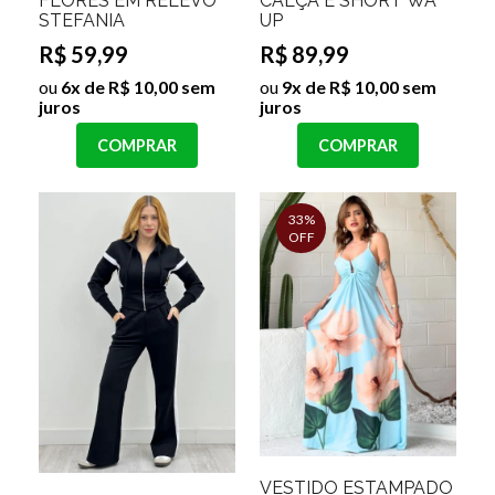
FLORES EM RELEVO
CALÇA E SHORT WA
STEFANIA
UP
R$ 59,99
R$ 89,99
ou
6x de R$ 10,00 sem
ou
9x de R$ 10,00 sem
juros
juros
COMPRAR
COMPRAR
33%
OFF
VESTIDO ESTAMPADO