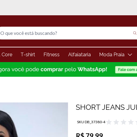
5% de desconto na 1° compra
l Core
T-shirt
Fitness
Alfaiataria
Moda Praia
SHORT JEANS JU
SKU DB_37380-4
R$ 79,99