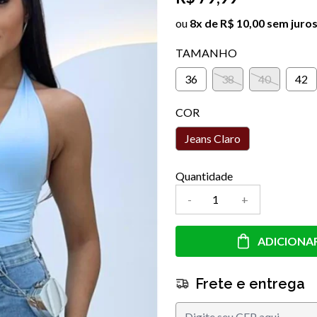
ou
8x de R$ 10,00 sem juro
TAMANHO
36
38
40
42
COR
Jeans Claro
Quantidade
-
+
ADICIONA
Frete e entrega