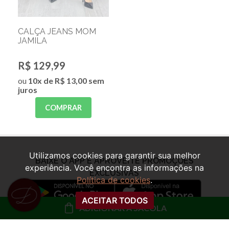
VESTIDO MANGA
CALÇA JEANS MOM
EVASÊ FLORAL
JAMILA
MARTINA
R$ 99,99
R$ 129,99
ou
10x de R$ 10,00 sem
ou
10x de R$ 13,00 sem
juros
juros
COMPRAR
COMPRAR
Utilizamos cookies para garantir sua melhor
experiência. Você encontra as informações na
Política de cookies
.
ACEITAR TODOS
ADICIONAR À SACOLA