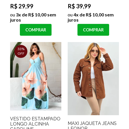
R$ 29,99
R$ 39,99
ou
3x de R$ 10,00 sem
ou
4x de R$ 10,00 sem
juros
juros
COMPRAR
COMPRAR
33%
OFF
VESTIDO ESTAMPADO
MAXI JAQUETA JEANS
LONGO ALCINHA
LEONOR