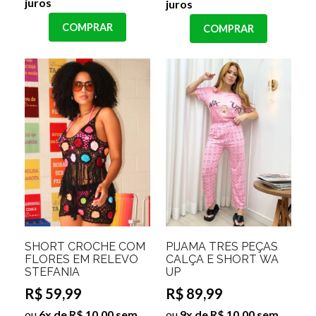
juros
juros
COMPRAR
COMPRAR
SHORT CROCHE COM
PIJAMA TRÊS PEÇAS
FLORES EM RELEVO
CALÇA E SHORT WA
STEFANIA
UP
R$ 59,99
R$ 89,99
ou
6x de R$ 10,00 sem
ou
9x de R$ 10,00 sem