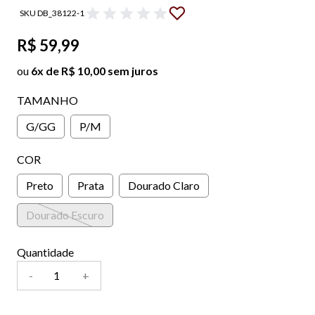
SKU DB_38122-1
R$ 59,99
ou
6x de R$ 10,00 sem juros
TAMANHO
G/GG
P/M
COR
Preto
Prata
Dourado Claro
Dourado Escuro
Quantidade
-
+