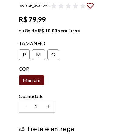
SKU DB_393299-1
R$ 79,99
ou
8x de R$ 10,00 sem juros
TAMANHO
P
M
G
COR
Marrom
Quantidade
-
+
Frete e entrega