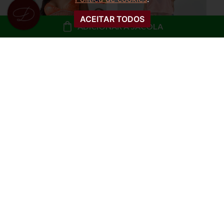
ACEITAR TODOS
ADICIONAR À SACOLA
SHORTS CURTO
PIJAMA TRES PEÇAS
JEANS DESTROYED
BLUSA, CALÇA E
POLIANA
SHORTS URSO
R$ 79,99
R$ 79,99
ou
8x de R$ 10,00 sem
ou
8x de R$ 10,00 sem
juros
juros
COMPRAR
COMPRAR
57%
OFF