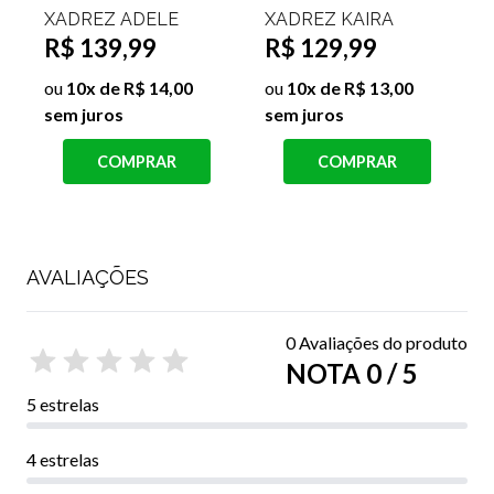
XADREZ KAIRA
XADREZ BELLE
R$ 129,99
Cor:Cinza;Tamanho:M
R$ 139,99
ou
10x de R$ 13,00
sem juros
s
ou
10x de R$ 14,00
sem juros
COMPRAR
COMPRAR
AVALIAÇÕES
0 Avaliações do produto
NOTA 0 / 5
5 estrelas
4 estrelas