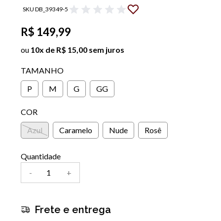
SKU DB_39349-5
R$ 149,99
ou
10x de R$ 15,00 sem juros
TAMANHO
P
M
G
GG
COR
Azul
Caramelo
Nude
Rosê
Quantidade
-
+
Frete e entrega