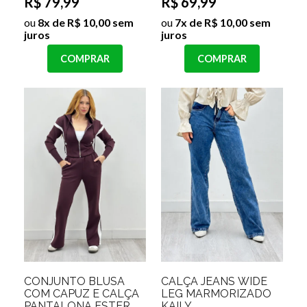
R$ 79,99
R$ 69,99
ou
8x de R$ 10,00 sem
ou
7x de R$ 10,00 sem
juros
juros
COMPRAR
COMPRAR
CONJUNTO BLUSA
CALÇA JEANS WIDE
COM CAPUZ E CALÇA
LEG MARMORIZADO
PANTALONA ESTER
KAILY