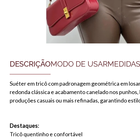
DESCRIÇÃO
MODO DE USAR
MEDIDA
Suéter em tricô com padronagem geométrica em losango
redonda clássica e acabamento canelado nos punhos, 
produções casuais ou mais refinadas, garantindo estil
Destaques:
Tricô quentinho e confortável