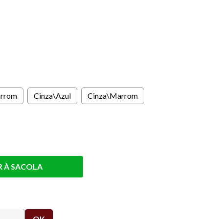
s
rrom
Cinza\Azul
Cinza\Marrom
R À SACOLA