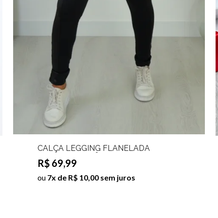
CALÇA LEGGING FLANELADA
DETALHE CIRRÊ EVELIN
R$ 69,99
Tamanho:M;Cor:Preto
ou
7x de R$ 10,00 sem juros