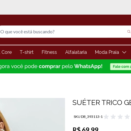
5% de desconto na 1° compra
l Core
T-shirt
Fitness
Alfaiataria
Moda Praia
SUÉTER TRICO 
SKU DB_393113-1
R$ 69,99