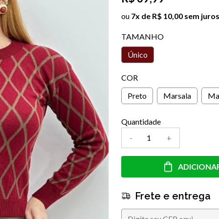
ou
7x de R$ 10,00 sem juro
TAMANHO
Único
COR
Preto
Marsala
Ma
Quantidade
-
+
ADICIONA
Frete e entrega