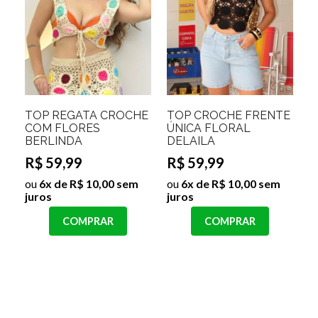
TOP REGATA CROCHE
TOP CROCHE FRENTE
COM FLORES
ÚNICA FLORAL
BERLINDA
DELAILA
R$ 59,99
R$ 59,99
ou
6x de R$ 10,00 sem
ou
6x de R$ 10,00 sem
juros
juros
COMPRAR
COMPRAR
40%
TOP CROCHE FRENTE
TOP RECORTE LASER
OFF
UNICA COM FLORES
MALHA ALÇAS FINA
ALISSA
BELLY
R$ 49,99