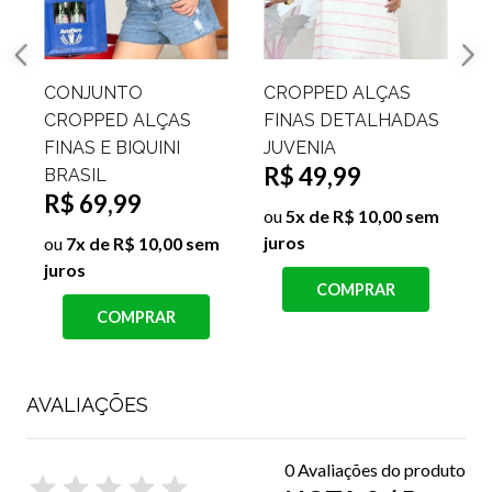
CONJUNTO BODY
CONJUNTO
ALÇAS FINAS E
CROPPED ALÇAS
A
CANGA ESTAMPADA
FINAS E BIQUINI
HELENA
BRASIL
R$ 99,99
R$ 69,99
ou
10x de R$ 10,00
ou
7x de R$ 10,00 sem
sem juros
juros
COMPRAR
COMPRAR
AVALIAÇÕES
0 Avaliações do produto