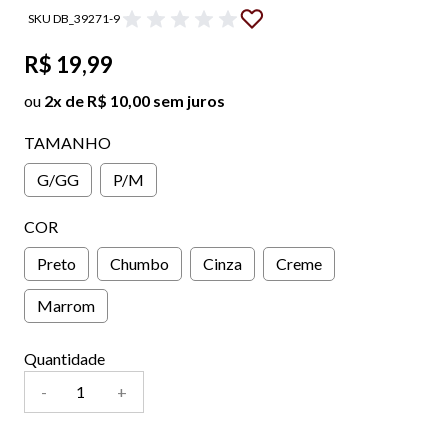
SKU DB_39271-9
R$ 19,99
ou
2x de R$ 10,00 sem juros
TAMANHO
G/GG
P/M
COR
Preto
Chumbo
Cinza
Creme
Marrom
Quantidade
-
+