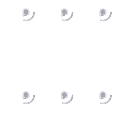
R$ 59,99
R$ 29,99
ou
6x de R$ 10,00 sem
juros
ou
3x de R$ 10,00 sem
juros
COMPRAR
COMPRAR
TOP CROCHE COM
CROPPED RENDA
FLORES COLORIDAS E
ALÇAS FINAS NADIR
FRANJA KENDALL
R$ 59,99
R$ 19,99
ou
6x de R$ 10,00 sem
ou
2x de R$ 10,00 sem
juros
juros
COMPRAR
COMPRAR
CONJUNTO CROPPED
CALÇA LEGGING
ALÇAS FINAS E
MALHA CANELADA
BIQUINI BRASIL
HADASSA