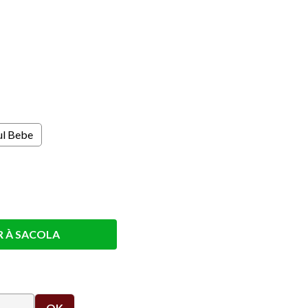
s
ul Bebe
R À SACOLA