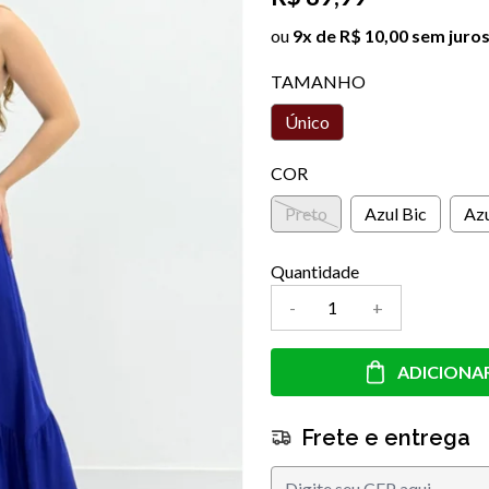
ou
9x de R$ 10,00 sem juro
TAMANHO
Único
COR
Preto
Azul Bic
Az
Quantidade
-
+
ADICIONA
Frete e entrega