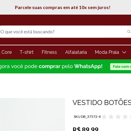
5% de desconto na 1° compra
l Core
T-shirt
Fitness
Alfaiataria
Moda Praia
VESTIDO BOTÕES
SKU DB_37572-4
R$ 89,99