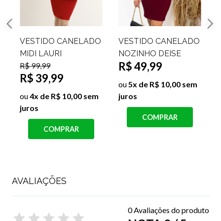
VESTIDO
VESTIDO CANELADO
ALFAIATARIA COM
ALÇAS FINAS LILI
R$ 129,99
R
FENDA ARIANA
R$ 29,99
R$ 119,99
R$ 89,99
ou
3x de R$ 10,00 sem
juros
j
ou
9x de R$ 10,00 sem
juros
COMPRAR
COMPRAR
AVALIAÇÕES
0 Avaliações do produto