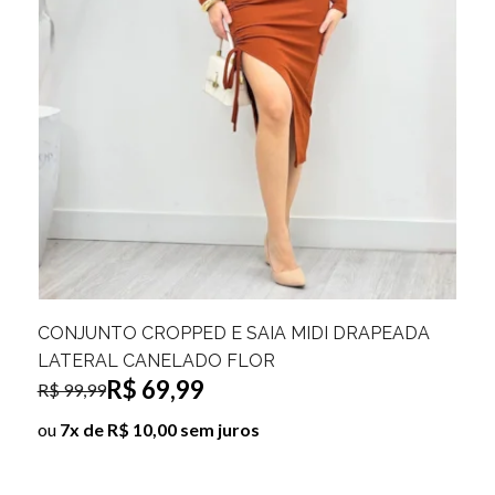
VESTIDO MIDI CANELADO VAZADO TEREZA
C
R$ 99,99
L
R$ 149,99
R$
ou
10x de R$ 10,00 sem juros
o