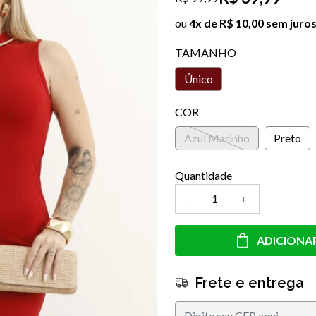
ou
4x de R$ 10,00 sem juro
TAMANHO
Único
COR
Azul Marinho
Preto
Quantidade
-
+
ADICIONA
Frete e entrega