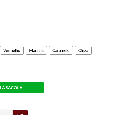
s
Vermelho
Marsala
Caramelo
Cinza
R À SACOLA