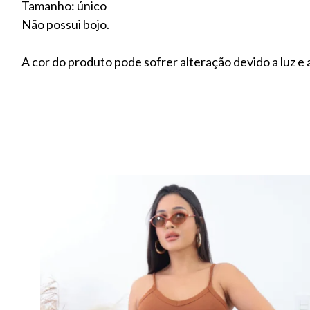
Tamanho: único
Não possui bojo.
A cor do produto pode sofrer alteração devido a luz e a