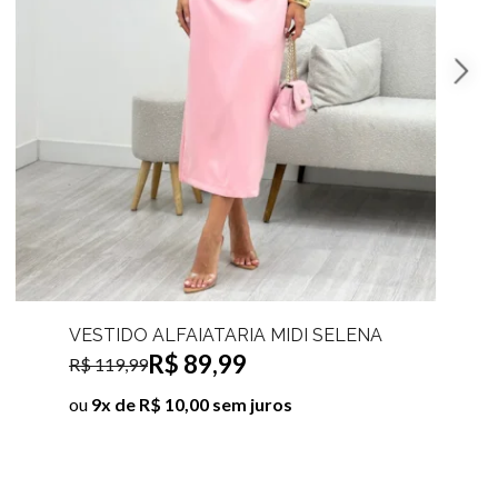
ONJUNTO CROPPED E SAIA MIDI DRAPEADA
ATERAL CANELADO FLOR
R$ 69,99
 99,99
u
7x de R$ 10,00 sem juros