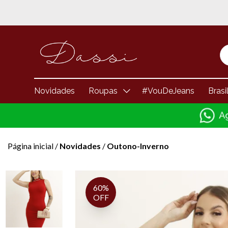
Novidades
Roupas
#VouDeJeans
Brasi
Página inicial
/
Novidades
/
Outono-Inverno
60%
OFF