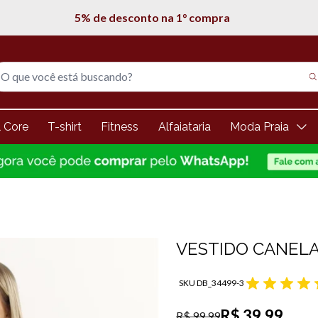
5% de desconto na 1° compra
l Core
T-shirt
Fitness
Alfaiataria
Moda Praia
VESTIDO CANELA
SKU DB_34499-3
R$ 39,99
R$ 99,99